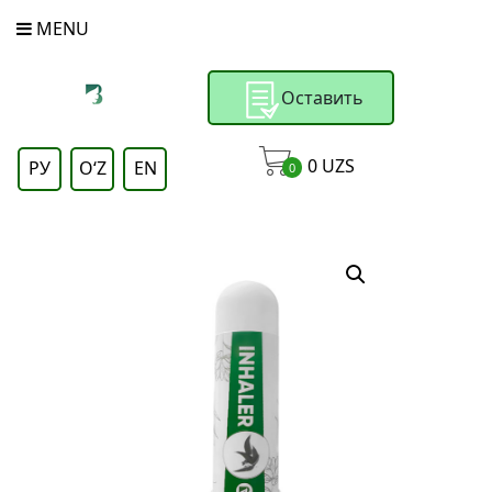
MENU
Оставить
заявку
0
UZS
РУ
OʻZ
EN
0