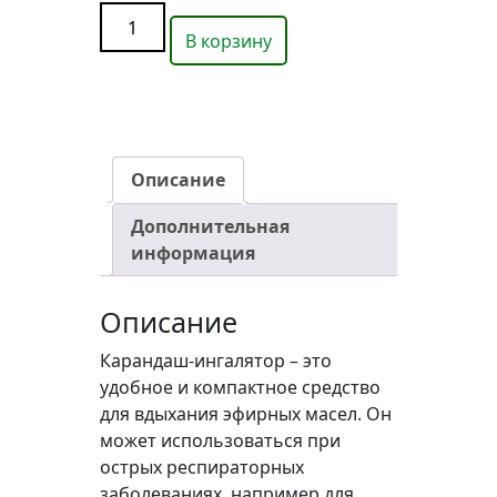
Карандаш
В корзину
для
нос
INHALER
Хлорофиллипт
с
шалфеем,
Описание
1.3
Дополнительная
г
информация
quantity
Описание
Карандаш-ингалятор – это
удобное и компактное средство
для вдыхания эфирных масел. Он
может использоваться при
острых респираторных
заболеваниях, например для