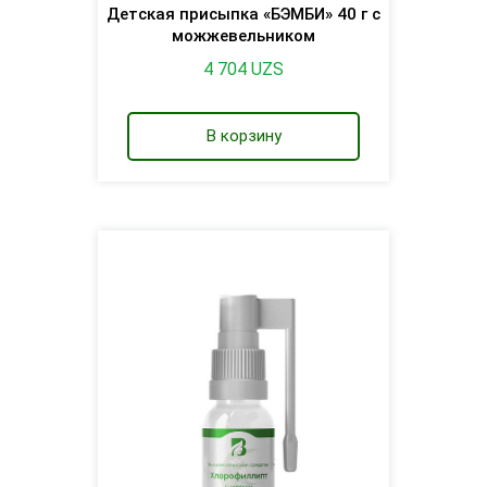
Детская присыпка «БЭМБИ» 40 г с
можжевельником
4 704
UZS
В корзину