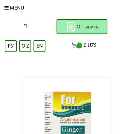
MENU
Оставить
заявку
0
UZS
РУ
OʻZ
EN
0