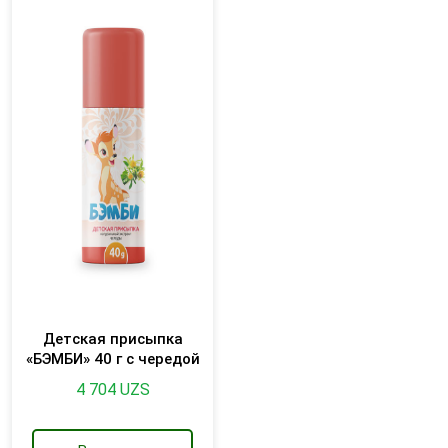
Детская присыпка
«БЭМБИ» 40 г с чередой
4 704
UZS