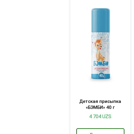
Детская присыпка
«БЭМБИ» 40 г
4 704
UZS