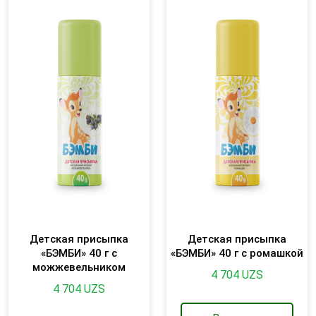
Детская присыпка
Детская присыпка
«БЭМБИ» 40 г с
«БЭМБИ» 40 г с ромашкой
можжевельником
4 704
UZS
4 704
UZS