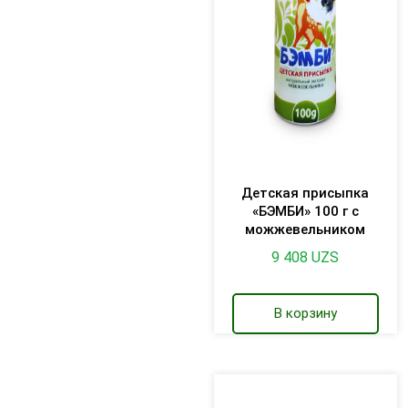
Детская присыпка
«БЭМБИ» 100 г с
можжевельником
9 408
UZS
В корзину