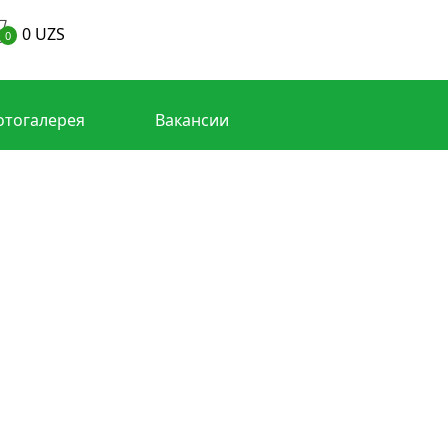
0
UZS
0
отогалерея
Вакансии