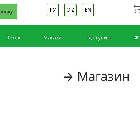
РУ
OʻZ
EN
аявку
О нас
Магазин
Где купить
Ф
Главная
→ Магазин