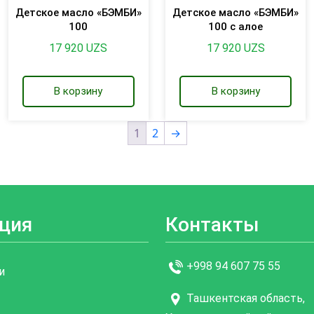
Детское масло «БЭМБИ»
Детское масло «БЭМБИ»
100
100 с алое
17 920
UZS
17 920
UZS
В корзину
В корзину
1
2
→
ция
Контакты
+998 94 607 75 55
и
Ташкентская область,