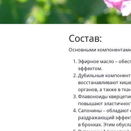
Состав:
Основными компонентами 
Эфирное масло – обес
эффектом.
Дубильные компоненты
восстанавливают кише
органов, а также в тка
Флавоноиды кверцетин
повышают эластичност
Сапонины – обладают 
раздражающий эффект 
в бронхах. Этим обус