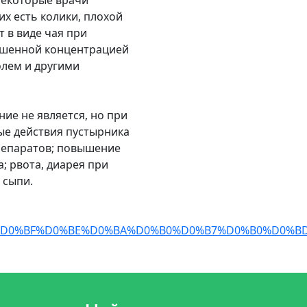
Некоторые врачи
их есть колики, плохой
т в виде чая при
вышенной концентрацией
олем и другими
ие не является, но при
е действия пустырника
репаратов; повышение
; рвота, диарея при
 сыпи.
BE%D0%BF%D0%BE%D0%BA%D0%B0%D0%B7%D0%B0%D0%B