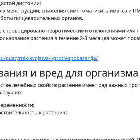
дистой дистонии;
ла менструации, снижения симптоматики климакса и П
аботы пищеварительных органов.
е спровоцировано невротическими отклонениями или н
ользование растения в течение 2-3 месяцев может пок
ru/pustyrnik-svojstva-i-protivopokazanija/
ания и вред для организма
тве лечебных свойств растение имеет ряд важных прот
 случаях:
беременности;
вствительность к растению;