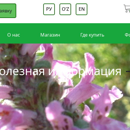
РУ
OʻZ
EN
аявку
О нас
Магазин
Где купить
Ф
олезная информация
→