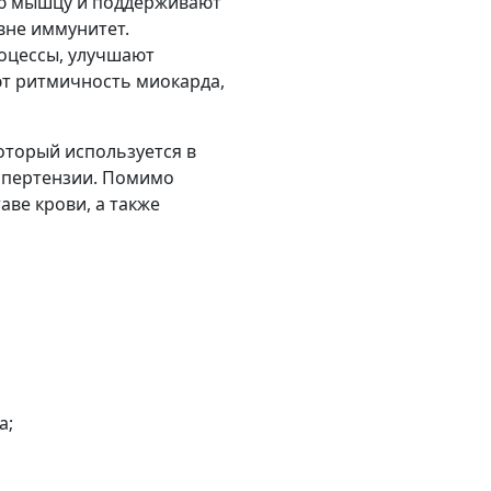
ную мышцу и поддерживают
вне иммунитет.
оцессы, улучшают
ют ритмичность миокарда,
оторый используется в
гипертензии. Помимо
аве крови, а также
а;