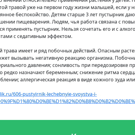
о мнении относительно применения растения у детей. 
ой травой уже на первом году жизни малышей, если у н
янное беспокойство. Детям старше 3 лет пустырник даю
ушении пищеварения. Людям, чья работа связана с по
ся применять пустырник. Нельзя сочетать его и с алког
тами с седативным эффектом.
трава имеет и ряд побочных действий. Опасным растен
жет вызывать негативную реакцию организма. Побочны
ериального давления; сонливость при передозировке п
его редко назначают беременным; снижение ритма сердца
лении; аллергическая реакция в виде кожного зуда или
ik.ru/606-pustyirnik-lechebnyie-svoystva-i-
ml#%D0%9F%D1%80%D0%BE%D1%82%D0%B8%D0%B2%D0%