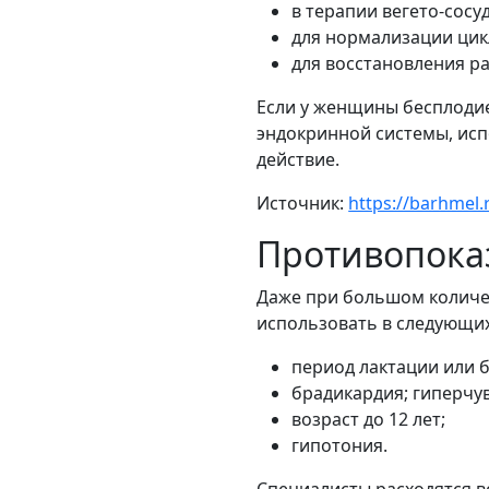
в терапии вегето-сосу
для нормализации цик
для восстановления р
Если у женщины бесплоди
эндокринной системы, исп
действие.
Источник:
https://barhmel.
Противопоказ
Даже при большом количес
использовать в следующих
период лактации или 
брадикардия; гиперчу
возраст до 12 лет;
гипотония.