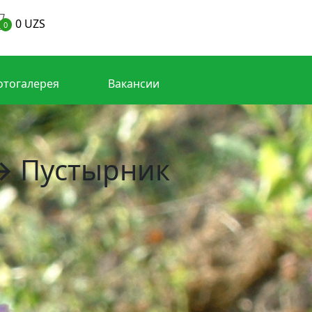
0
UZS
0
отогалерея
Вакансии
 Пустырник