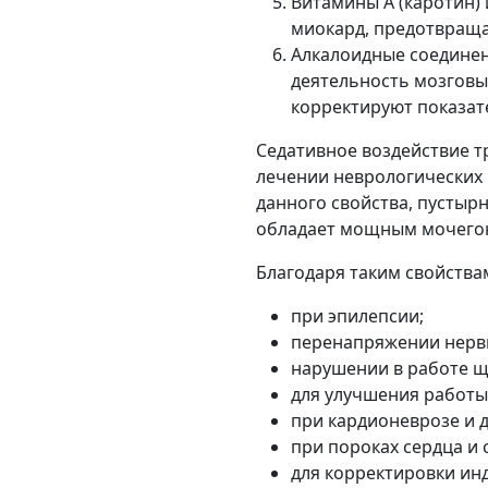
Витамины А (каротин)
миокард, предотвраща
Алкалоидные соединен
деятельность мозговы
корректируют показат
Седативное воздействие т
лечении неврологических 
данного свойства, пустырн
обладает мощным мочего
Благодаря таким свойства
при эпилепсии;
перенапряжении нерв
нарушении в работе 
для улучшения работы
при кардионеврозе и 
при пороках сердца и 
для корректировки ин