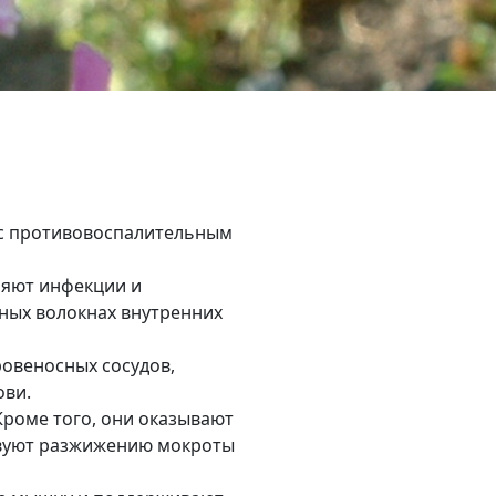
 с противовоспалительным
няют инфекции и
ных волокнах внутренних
овеносных сосудов,
ови.
Кроме того, они оказывают
твуют разжижению мокроты