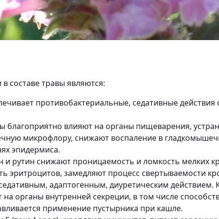
в составе травы являются:
печивает противобактериальные, седативные действия
 благоприятно влияют на органы пищеварения, устра
чную микрофлору, снижают воспаление в гладкомышеч
нях эпидермиса.
 и рутин снижают проницаемость и ломкость мелких кр
ь эритроцитов, замедляют процесс свертываемости кр
седативным, адаптогенным, диуретическим действием. 
на органы внутренней секреции, в том числе способс
лавливается применение пустырника при кашле.