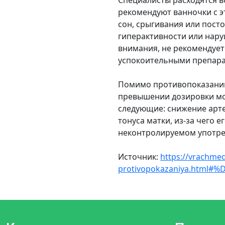
Специалисты расходятся в
рекомендуют ванночки с эт
сон, срыгивания или посто
гиперактивности или нар
внимания, не рекомендует
успокоительными препара
Помимо противопоказаний 
превышении дозировки мо
следующие: снижение арт
тонуса матки, из-за чего 
неконтролируемом употреб
Источник:
https://vrachmed
protivopokazaniya.ht