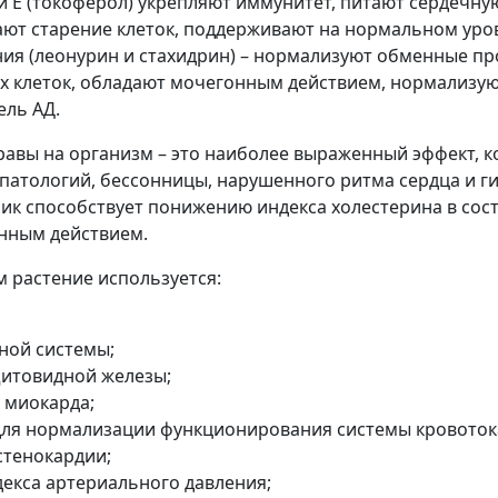
 и Е (токоферол) укрепляют иммунитет, питают сердеч
ют старение клеток, поддерживают на нормальном уро
ия (леонурин и стахидрин) – нормализуют обменные пр
х клеток, обладают мочегонным действием, нормализу
ель АД.
равы на организм – это наиболее выраженный эффект, к
патологий, бессонницы, нарушенного ритма сердца и 
ик способствует понижению индекса холестерина в сост
нным действием.
м растение используется:
ной системы;
щитовидной железы;
 миокарда;
для нормализации функционирования системы кровоток
стенокардии;
декса артериального давления;