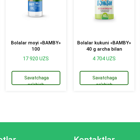
Bolalar moyi «BAMBY»
Bolalar kukuni «BAMBY»
100
40 g archa bilan
17 920
UZS
4 704
UZS
Savatchaga
Savatchaga
qo'shish
qo'shish
tlar
Kontaktlar