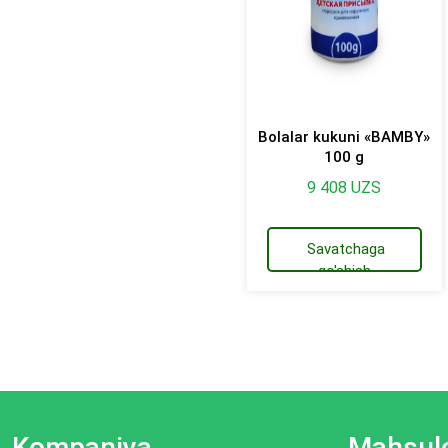
Bolalar kukuni «BAMBY»
100 g
9 408
UZS
Savatchaga
qo'shish
Kompaniya
Mahsulo