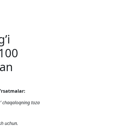
’i
100
lan
’rsatmalar:
’ chaqaloqning toza
sh uchun.