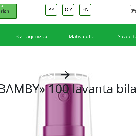
lari
Kontaktlar
РУ
OʻZ
EN
rish
Biz haqimizda
Mahsulotlar
Savdo t
lari
Kontaktlar
lar liniyasi
→
Chaqaloq y
BAMBY» 100 lavanta bil