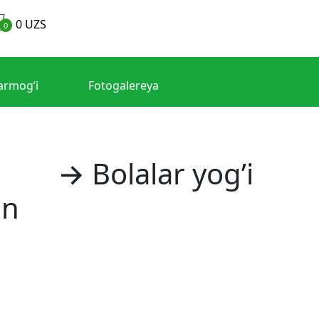
0
UZS
0
armog’i
Fotogalereya
og'i
→ Bolalar yog’i
an