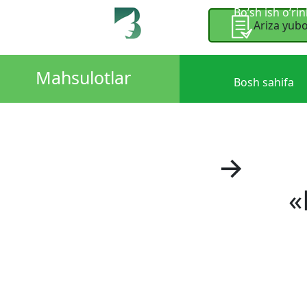
Bo’sh ish o’rin
Ariza yubo
Mahsulotlar
Bosh sahifa
Bo’sh ish o’rin
Bosh sahifa
→
Bola
«