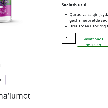
Saqlash usuli:
Quruq va salqin joyd
gacha haroratda saq
Bolalardan uzoqroq t
Bolalar
Savatchaga
yog'i
qo'shish
"BAMBY"
100
lavanta
bilan
quantity
t
ma'lumot