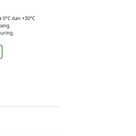
a 0°C dan +30°C
lang.
uring.