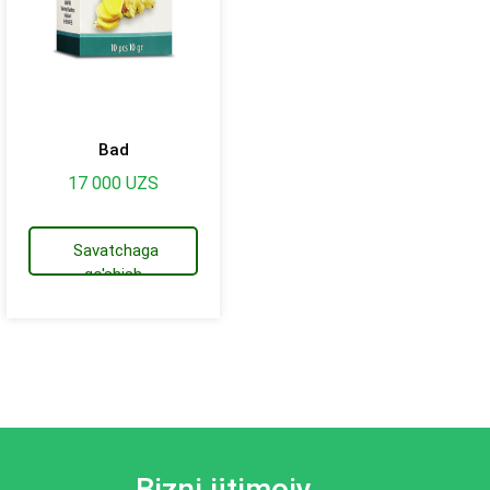
Bad
17 000
UZS
Savatchaga
qo'shish
Bizni ijtimoiy