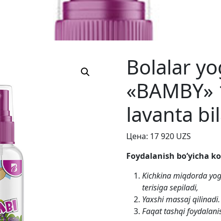
Bolalar yog
«BAMBY» 
lavanta bi
Цена:
17 920
UZS
Foydalanish bo’yicha ko
Kichkina miqdorda yog
terisiga sepiladi,
Yaxshi massaj qilinadi.
Faqat tashqi foydalani