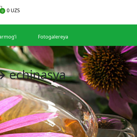
0
UZS
0
armog’i
Fotogalereya
 echinasya