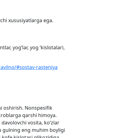
ovchi xususiyatlarga ega.
ar, yog’lar, yog ‘kislotalari,
ravilno/#sostav-rasteniya
ni oshirish. Nonspesifik
kroblarga qarshi himoya.
i davolovchi vosita, ko’zlar
 bu gulning eng muhim boyligi
 kofe kislotasi glikozidiga