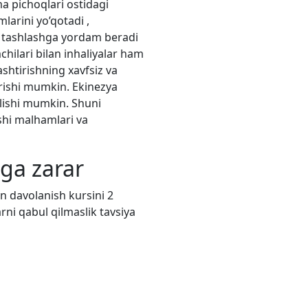
ma pichoqlari ostidagi
larini yo’qotadi ,
lib tashlashga yordam beradi
mchilari bilan inhaliyalar ham
ashtirishning xavfsiz va
urishi mumkin. Ekinezya
’lishi mumkin. Shuni
ishi malhamlari va
ga zarar
un davolanish kursini 2
ni qabul qilmaslik tavsiya