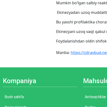
Mumkin bo’lgan salbiy reakt
Ekinezyadan uzoq muddatli f
Bu yaxshi profilaktika chora
Ekinezyani uzoq vaqt qabul 
Foydalanishdan oldin shifoko
Manba:
https://zdravbud.n
Kompaniya
Mahsulo
Bosh sahifa
Antiseptiklar