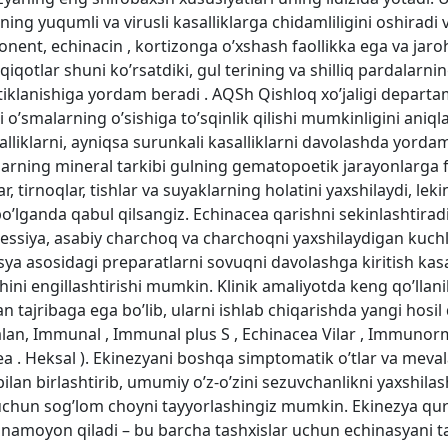
ing yuqumli va virusli kasalliklarga chidamliligini oshiradi 
onent, echinacin , kortizonga o’xshash faollikka ega va jar
iqotlar shuni ko’rsatdiki, gul terining va shilliq pardalarnin
g tiklanishiga yordam beradi . AQSh Qishloq xo’jaligi departa
i o’smalarning o’sishiga to’sqinlik qilishi mumkinligini aniq
lliklarni, ayniqsa surunkali kasalliklarni davolashda yordam
klarning mineral tarkibi gulning gematopoetik jarayonlarga fo
, tirnoqlar, tishlar va suyaklarning holatini yaxshilaydi, leki
o’lganda qabul qilsangiz. Echinacea qarishni sekinlashtiradi
ressiya, asabiy charchoq va charchoqni yaxshilaydigan kuchl
sya asosidagi preparatlarni sovuqni davolashga kiritish kasa
shini engillashtirishi mumkin. Klinik amaliyotda keng qo’lla
n tajribaga ega bo’lib, ularni ishlab chiqarishda yangi hosil 
salan, Immunal , Immunal plus S , Echinacea Vilar , Immuno
 . Heksal ). Ekinezyani boshqa simptomatik o’tlar va mevala
ilan birlashtirib, umumiy o’z-o’zini sezuvchanlikni yaxshil
hun sog’lom choyni tayyorlashingiz mumkin. Ekinezya quruq 
i namoyon qiladi – bu barcha tashxislar uchun echinasyani t