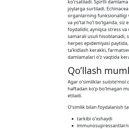
ko’rsatiladi. Spirtli damlam
joylarga surtiladi. Echinace
organlarning funksionalligi 
va yo’tal ho’l bo’lganda, siz
foydalidir, ayniqsa stress va
samarali usuli hisoblanadi,
herpes epidemiyasi paytida, 
ta’kidlash kerakki, farmatsev
damlamalari o’z vaqtida kera
Qo’llash mumk
Agar o’simliklar suiiste’mol 
haftadan ko’p bo’lmagan mud
etiladi.
O’simlik bilan foydalanish ta
tarkibi o’xshaydi
immunosupressantlarni q