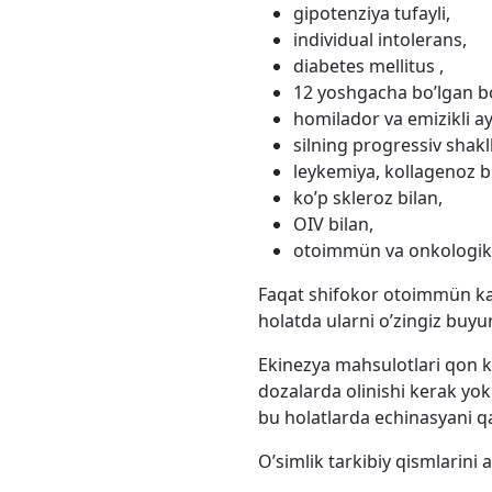
gipotenziya tufayli,
individual intolerans,
diabetes mellitus ,
12 yoshgacha bo’lgan bo
homilador va emizikli ay
silning progressiv shakll
leykemiya, kollagenoz b
ko’p skleroz bilan,
OIV bilan,
otoimmün va onkologik k
Faqat shifokor otoimmün k
holatda ularni o’zingiz buyu
Ekinezya mahsulotlari qon ke
dozalarda olinishi kerak yok
bu holatlarda echinasyani qa
O’simlik tarkibiy qismlarini 