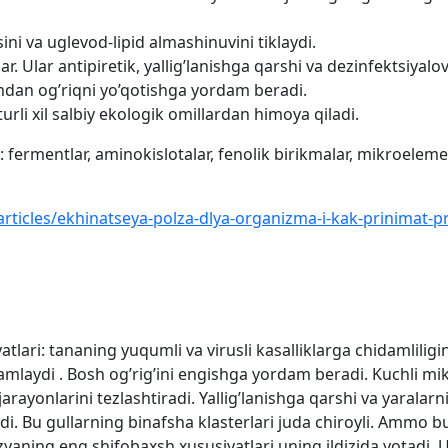
ini va uglevod-lipid almashinuvini tiklaydi.
ar. Ular antipiretik, yallig’lanishga qarshi va dezinfektsiyal
mdan og’riqni yo’qotishga yordam beradi.
turli xil salbiy ekologik omillardan himoya qiladi.
fermentlar, aminokislotalar, fenolik birikmalar, mikroelementl
/articles/ekhinatseya-polza-dlya-organizma-i-kak-prinimat-p
tlari: tananing yuqumli va virusli kasalliklarga chidamliligi
mlaydi . Bosh og’rig’ini engishga yordam beradi. Kuchli mi
jarayonlarini tezlashtiradi. Yallig’lanishga qarshi va yaralarn
adi. Bu gullarning binafsha klasterlari juda chiroyli. Ammo
zyaning eng shifobaxsh xususiyatlari uning ildizida yotadi. U