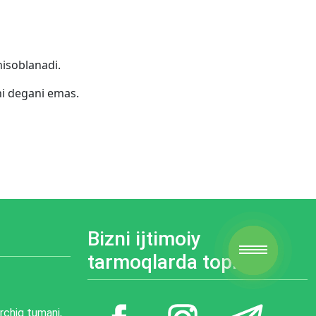
hisoblanadi.
hi degani emas.
Bizni ijtimoiy
tarmoqlarda toping
irchiq tumani,