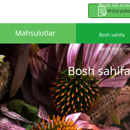
Bo’sh ish o’rin
Ariza yubo
Mahsulotlar
Bosh sahifa
Bo’sh ish o’rin
Bosh sahif