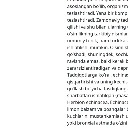
asoslangan bo’lib, organizmn
tezlashtiradi. Yana bir komp
tezlashtiradi. Zamonaviy tadq
qilishi va shu bilan ularnin
o’simlikning tarkibiy qismlar
umumiy tonik, ham turli kasa
ishlatilishi mumkin. O’simli
qo’shadi, shuningdek, sochlar
ravishda emas, balki kerak b
zararsizlantiradigan va dep
Tadqiqotlarga ko’ra , echina
qisqartirishi va uning kechi
qo’llash bo’yicha tasdiqlanga
sharbatlari ishlatilgan (ma
Herbion echinacea, Echinacea
limon balzam va boshqalar b
kuchlarini mustahkamlash uc
yoki bronxial astmada o’zin