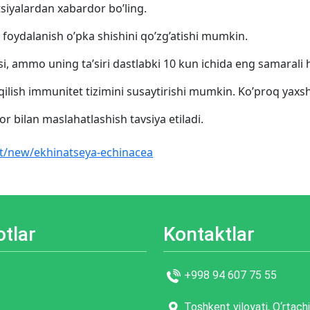
siyalardan xabardor bo’ling.
oydalanish o’pka shishini qo’zg’atishi mumkin.
si, ammo uning ta’siri dastlabki 10 kun ichida eng samarali 
qilish immunitet tizimini susaytirishi mumkin. Ko’proq yaxs
r bilan maslahatlashish tavsiya etiladi.
et/new/ekhinatseya-echinacea
tlar
Kontaktlar
+998 94 607 75 55
Toshkent viloyati, O‘rtach