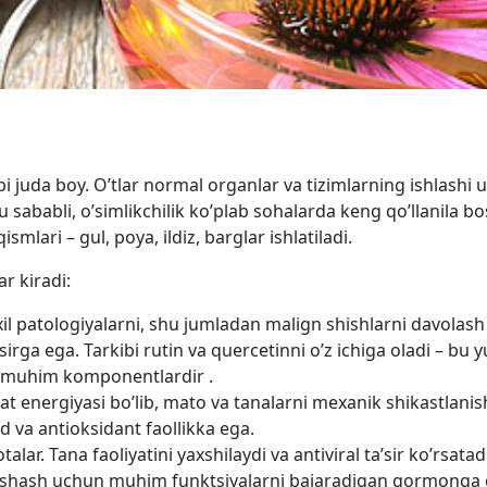
bi juda boy. O’tlar normal organlar va tizimlarning ishlashi 
ababli, o’simlikchilik ko’plab sohalarda keng qo’llanila bo
lari – gul, poya, ildiz, barglar ishlatiladi.
r kiradi:
i xil patologiyalarni, shu jumladan malign shishlarni davola
’sirga ega. Tarkibi rutin va quercetinni o’z ichiga oladi – bu 
 muhim komponentlardir .
oat energiyasi bo’lib, mato va tanalarni mexanik shikastlani
id va antioksidant faollikka ega.
alar. Tana faoliyatini yaxshilaydi va antiviral ta’sir ko’rsatadi
yashash uchun muhim funktsiyalarni bajaradigan gormonga o