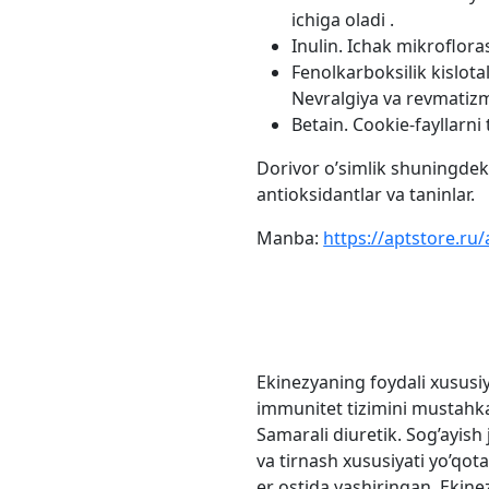
ichiga oladi .
Inulin. Ichak mikrofloras
Fenolkarboksilik kislotal
Nevralgiya va revmatiz
Betain. Cookie-fayllarni 
Dorivor o’simlik shuningdek: 
antioksidantlar va taninlar.
Manba:
https://aptstore.ru
Ekinezyaning foydali xususiya
immunitet tizimini mustahka
Samarali diuretik. Sog’ayish 
va tirnash xususiyati yo’qot
er ostida yashiringan. Ekine