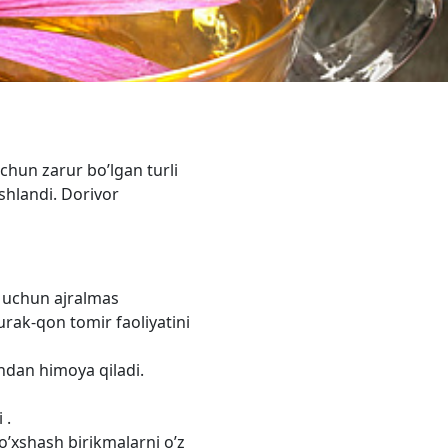
uchun zarur bo’lgan turli
shlandi. Dorivor
sh uchun ajralmas
yurak-qon tomir faoliyatini
shdan himoya qiladi.
 .
’xshash birikmalarni o’z