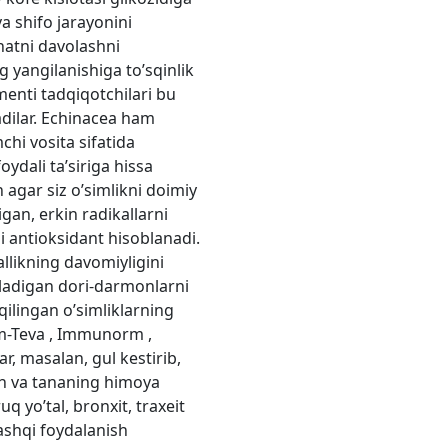
va shifo jarayonini
ohatni davolashni
g yangilanishiga to’sqinlik
menti tadqiqotchilari bu
ladilar. Echinacea ham
chi vosita sifatida
ydali ta’siriga hissa
n agar siz o’simlikni doimiy
gan, erkin radikallarni
i antioksidant hisoblanadi.
llikning davomiyligini
niladigan dori-darmonlarni
qilingan o’simliklarning
rm-Teva , Immunorm ,
r, masalan, gul kestirib,
ash va tananing himoya
yo’tal, bronxit, traxeit
ashqi foydalanish