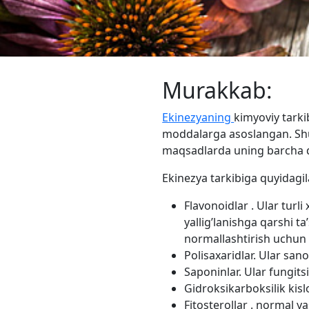
Murakkab:
Ekinezyaning
kimyoviy tarki
moddalarga asoslangan. Shu s
maqsadlarda uning barcha qism
Ekinezya tarkibiga quyidagila
Flavonoidlar . Ular turl
yallig’lanishga qarshi ta
normallashtirish uchun
Polisaxaridlar. Ular san
Saponinlar. Ular fungits
Gidroksikarboksilik kislot
Fitosterollar . normal 