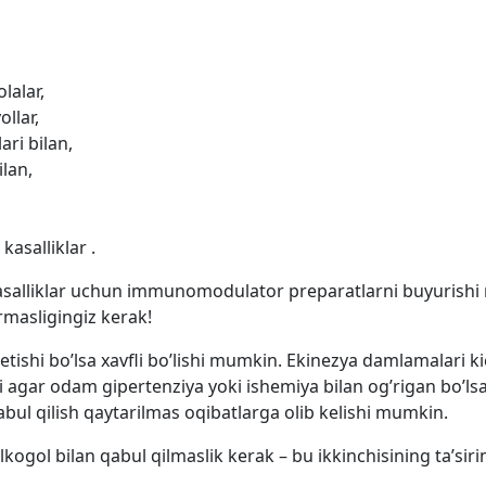
lalar,
ollar,
ari bilan,
ilan,
asalliklar .
asalliklar uchun immunomodulator preparatlarni buyurish
rmasligingiz kerak!
tishi bo’lsa xavfli bo’lishi mumkin. Ekinezya damlamalari k
i agar odam gipertenziya yoki ishemiya bilan og’rigan bo’lsa,
bul qilish qaytarilmas oqibatlarga olib kelishi mumkin.
alkogol bilan qabul qilmaslik kerak – bu ikkinchisining ta’siri