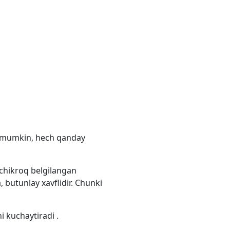
i mumkin, hech qanday
ichikroq belgilangan
 butunlay xavflidir. Chunki
ni kuchaytiradi .