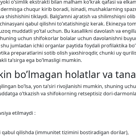
a yoki o’simlik ekstrakti bilan malham ko’krak qafasi va elka
a dermisga chuqur kirib boradi, isinadi, mushaklarning spazm
va shishishini tiklaydi. Balg’amni ajratish va shilimshiqni o
 echinasyani qabul qilishni to’xtatishingiz kerak. Ekinezya to
 uzoq muddatli yo’tal uchun. Bu kasallikni davolash va engill
 shuning uchun shifokorlar bolalar uchun davolanishni buy
shu jumladan ichki organlar paytida foydali profilaktika bo
tika preparatlarini sotib olish yaxshiroqdir, chunki uy quril
kli ta’sirga ega bo’lmasligi mumkin.
in bo’lmagan holatlar va tana
qilingan bo’lsa, yon ta’siri rivojlanishi mumkin, shuning uch
datga o’tkazish va shifokorning retseptisiz dori-darmonlar
vsiya etilmaydi :
abul qilishda (immunitet tizimini bostiradigan dorilar),