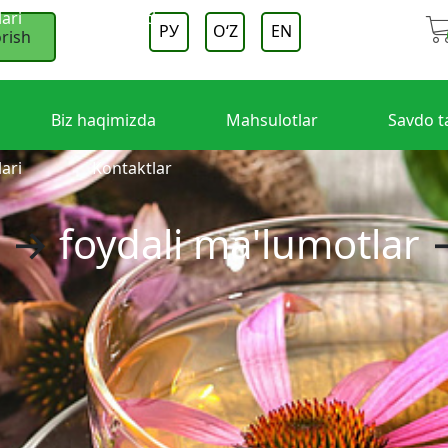
lari
Kontaktlar
РУ
OʻZ
EN
rish
Biz haqimizda
Mahsulotlar
Savdo t
lari
Kontaktlar
a
→
foydali ma'lumotlar
→