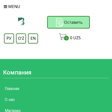
MENU
Оставить
заявку
0
UZS
РУ
OʻZ
EN
0
Компания
Главная
О нас
Магазин