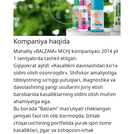
Kompaniya haqida
Mahalliy «BALZAM» MCHJ kompaniyasi 2014 yil
1 sentyabrda tashkil etilgan.
Gippokrat aytdi: «Kasallikni davolashdan ko’ra
oldini olish osonroqdir». Shifokor amaliyotiga
tibbiyotning so‘nggi yutuqlari, diagnostika va
davolashning yangi usullarini joriy etish
barobarida kasalliklarning oldini olish muhim
ahamiyatga ega.
Bu borada “Balzam” mas’uliyati cheklangan
jamiyati faol ish olib bormoqda. Ishlab
chiqaruvchining portfelida yurak-qon tomir
kasalliklari, jigar va oshqozon-ichak