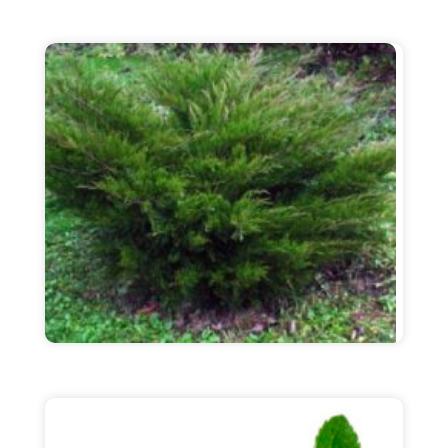
limon balzami
Murakkab: Melissa haqli ravishda eng keng
tarqalgan dorivor o'simliklardan biridir va bu
ajablanarli emas, chunki limon balzamida
ko'plab foydali mikroelementlar, ...
Batafsil
archa
Murakkab: Oddiy archa tarkibida faol
komponentlar mavjud: pinen ; kadinen ;
borneol; sedrol ; qatronlar; efir moyi; molik,