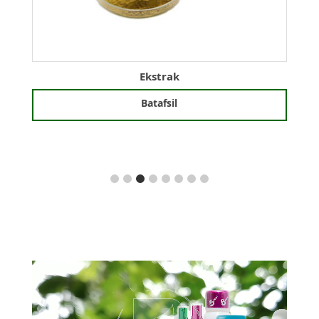
Chaqaloq moyi «BAMBY» 100 romashka bilan
17 920
UZS
Savatchaga qo'shish