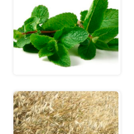
sirka, formik ...
Batafsil
yalpiz
Murakkab: • vitaminlar A , C, B guruhi, PP; •
mikroelementlar - marganets, sink, mis, temir;
• makroelementlar - kaliy, ...
Batafsil