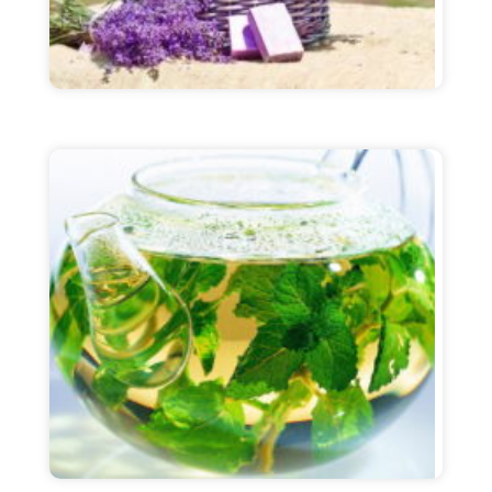
lavanta
Murakkab: Kimyoviy tarkibi: efir moyi (60%
linolil asetat ); organik kislotalar (sirka,
kaproik, valerik, ursolik , butirik); terpen
spirtlari (borneol, ...
Batafsil