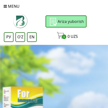
MENU
Ariza yuborish
0
UZS
РУ
OʻZ
EN
0