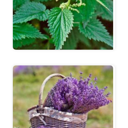
qichitqi o’ti
Murakkab: juda ko'p xususiyatlari qiziqish
uyg'otmaydi: qichitqi o'ti qanday foydali ?
Ko'pgina hollarda bo'lgani kabi, qichitqi
o'tining shifobaxsh foydalari sababi ...
Batafsil