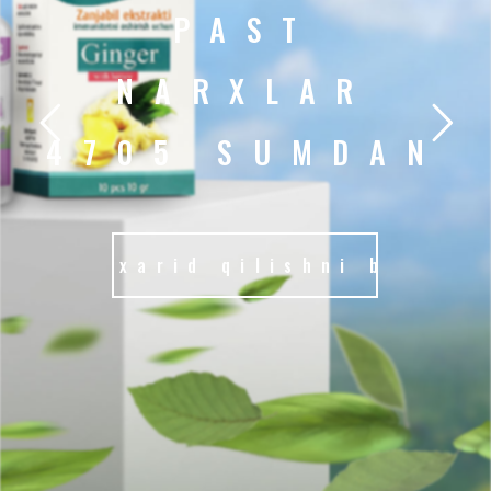
PAST
NARXLAR
4705 SUMDAN
xarid qilishni boshla